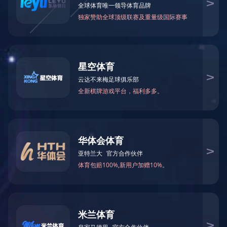
华体
缆、